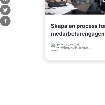
Skapa en process för
medarbetarengagema
Niclas Borenius