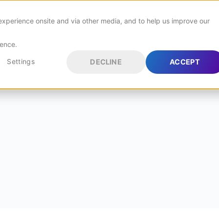
experience onsite and via other media, and to help us improve our
Blogg
Om Oss
rence.
Settings
DECLINE
ACCEPT